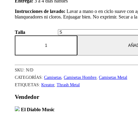
Entrega:
3 a 4 días hábiles
Instrucciones de lavado:
Lavar a mano o en ciclo suave con ag
blanqueadores ni cloros. Enjuagar bien. No exprimir. Secar a la
Talla
Camiseta
Kreator
AÑAD
Krushers
Of
The
World
SKU:
N/D
-
Hombre
CATEGORÍAS:
Camisetas
,
Camisetas Hombre
,
Camisetas Metal
cantidad
ETIQUETAS:
Kreator
,
Thrash Metal
Vendedor
El Diablo Music