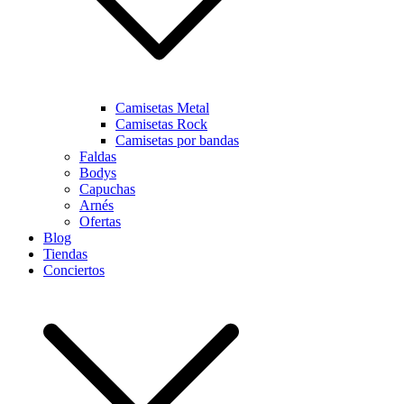
Camisetas Metal
Camisetas Rock
Camisetas por bandas
Faldas
Bodys
Capuchas
Arnés
Ofertas
Blog
Tiendas
Conciertos