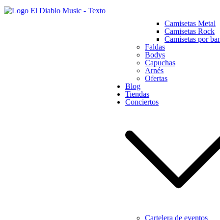
Camisetas Metal
El Diablo Music: Marketplace de Rock y Metal
Ropa, discos y accesorios de Rock y Metal
Camisetas Rock
Camisetas por ba
Faldas
Bodys
Capuchas
Arnés
Ofertas
Blog
Tiendas
Conciertos
Cartelera de eventos