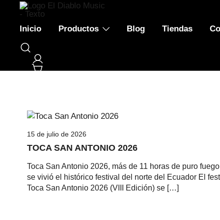
Ropa, discos y accesorios de Rock y Metal
EL DIABLO MUSIC: MARKETPLACE DE R
Inicio
Productos
Blog
Tiendas
Co
15 de julio de 2026
TOCA SAN ANTONIO 2026
Toca San Antonio 2026, más de 11 horas de puro fuego:
se vivió el histórico festival del norte del Ecuador El fest
Toca San Antonio 2026 (VIII Edición) se […]