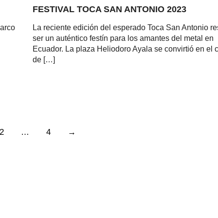
FESTIVAL TOCA SAN ANTONIO 2023
marco
La reciente edición del esperado Toca San Antonio re
ser un auténtico festín para los amantes del metal en
l
Ecuador. La plaza Heliodoro Ayala se convirtió en el 
de […]
2
…
4
→