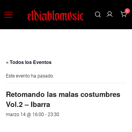
0
Ropa, discos y accesorios de Rock y Metal
EL DIABLO MUSIC: MARKETPLACE DE
ROCK Y METAL
« Todos los Eventos
Este evento ha pasado.
Retomando las malas costumbres
Vol.2 – Ibarra
marzo 14 @ 16:00
-
23:30