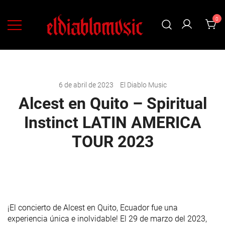
0
Ropa, discos y accesorios de Rock y Metal
EL DIABLO MUSIC: MARKETPLACE DE
ROCK Y METAL
6 de abril de 2023
El Diablo Music
Alcest en Quito – Spiritual
Instinct LATIN AMERICA
TOUR 2023
¡El concierto de Alcest en Quito, Ecuador fue una
experiencia única e inolvidable! El 29 de marzo del 2023,